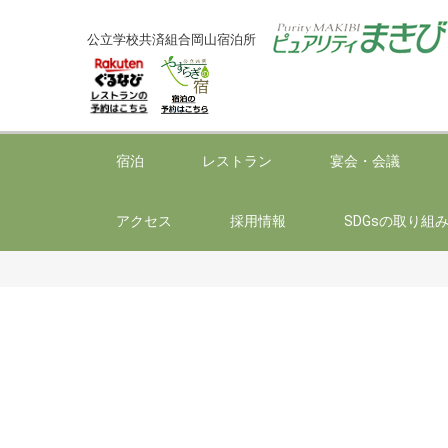
公立学校共済組合岡山宿泊所
宿泊
レストラン
宴会・会議
アクセス
採用情報
SDGsの取り組