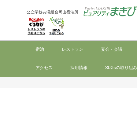
公立学校共済組合岡山宿泊所
宿泊
レストラン
宴会・会議
アクセス
採用情報
SDGsの取り組