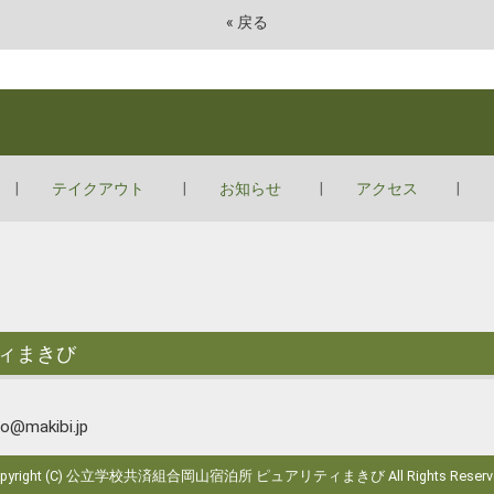
«
戻る
テイクアウト
お知らせ
アクセス
ィまきび
@makibi.jp
opyright (C) 公立学校共済組合岡山宿泊所 ピュアリティまきび All Rights Reserve